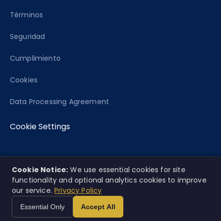
Términos
Seguridad
Cumplimiento
Cookies
Data Processing Agreement
Cookie Settings
Cookie Notice:
We use essential cookies for site
© 2026 Caseworth, Co. Todos los derechos
EN
ES
|
functionality and optional analytics cookies to improve
reservados.
our service.
Privacy Policy
Esta plataforma ofrece análisis informativo únicamente y no
Essential Only
Accept All
constituye consejo legal.