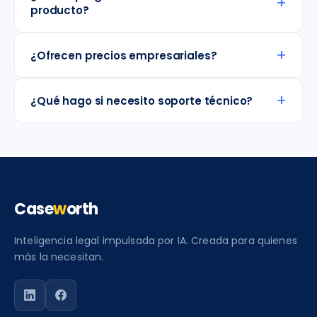
+
producto?
+
¿Ofrecen precios empresariales?
+
¿Qué hago si necesito soporte técnico?
Case
w
orth
Inteligencia legal impulsada por IA. Creada para quienes
más la necesitan.
Siga a Caseworth en LinkedIn
Siga a Caseworth en Facebook